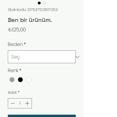
Stok kodu: 217537123517253
Ben bir ürünüm.
Fiyat
₺125,00
Beden
*
Renk
*
Adet
*